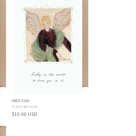
0003-2156
Proveedor:
FLAVIA ARCHIVE
Precio
$15.00 USD
habitual