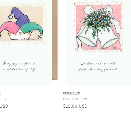
2
0003-2129
or:
Proveedor:
CHIVE
FLAVIA ARCHIVE
 USD
Precio
$15.00 USD
al
habitual