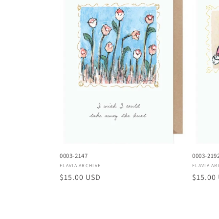
0003-2147
0003-219
Proveedor:
Proveed
FLAVIA ARCHIVE
FLAVIA AR
Precio
$15.00 USD
Precio
$15.00
habitual
habitu