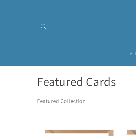
Ir
directamente
al contenido
AL
C
Featured Cards
o
Featured Collection
l
e