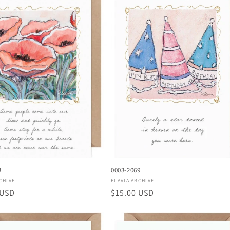
3
0003-2069
or:
Proveedor:
CHIVE
FLAVIA ARCHIVE
 USD
Precio
$15.00 USD
al
habitual