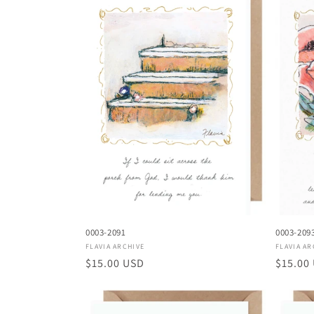
c
c
i
ó
n
:
0003-2091
0003-209
Proveedor:
Proveed
FLAVIA ARCHIVE
FLAVIA AR
Precio
$15.00 USD
Precio
$15.00
habitual
habitu