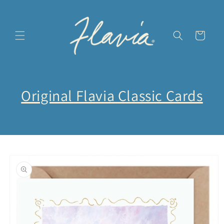
Vai
direttamente
ai contenuti
Carrello
Original Flavia Classic Cards
Passa alle
informazioni
sul prodotto