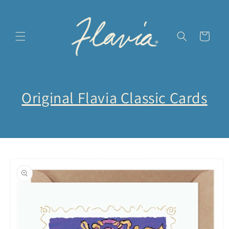
Vai
direttamente
ai contenuti
Carrello
Original Flavia Classic Cards
Passa alle
informazioni
sul prodotto