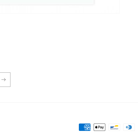
Metodi
di