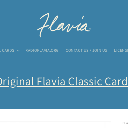
L CARDS
RADIOFLAVIA.ORG
CONTACT US / JOIN US
LICENS
riginal Flavia Classic Car
FLA