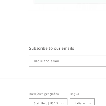
Apri
contenuti
multimediali
1
in
finestra
modale
Subscribe to our emails
Indirizzo email
Paese/Area geografica
Lingua
Stati Uniti | USD $
Italiano