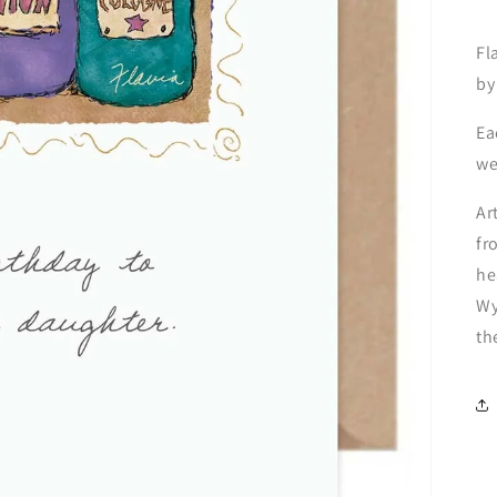
Fl
by
Ea
we
Ar
fr
he
Wy
th