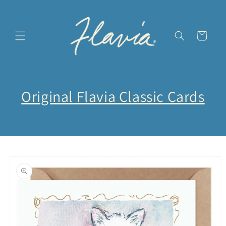
Vai
direttamente
ai contenuti
Carrello
Original Flavia Classic Cards
Passa alle
informazioni
sul prodotto