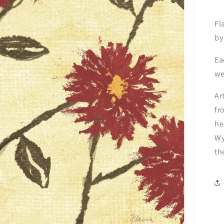
Fl
by
Ea
we
Ar
fr
he
Wy
th