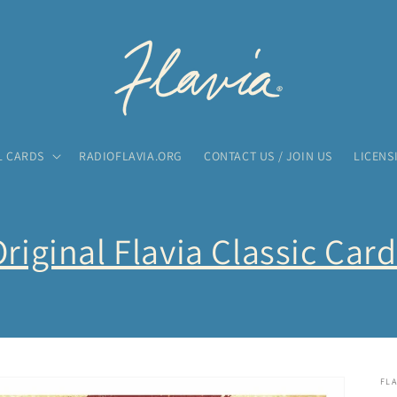
L CARDS
RADIOFLAVIA.ORG
CONTACT US / JOIN US
LICENS
riginal Flavia Classic Car
FLA