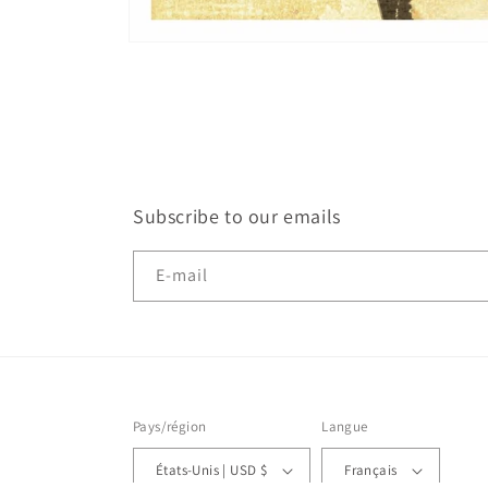
Ouvrir
le
média
1
dans
une
fenêtre
modale
Subscribe to our emails
E-mail
Pays/région
Langue
États-Unis | USD $
Français