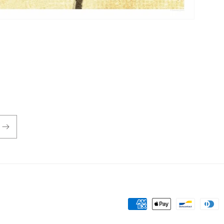
Moyens
de